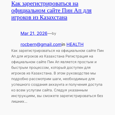
Как зарегистрироваться на
официальном сайте Пин Ап для
игроков из Казахстана
Mar 21, 2026
—
by
rocbern@gmail.com
in
HEALTH
Как зарегистрироваться на официальном сайте Пин
Ап для игроков из Казахстана Регистрация на
официальном сайте Пин Ап является простым и
быстрым процессом, который доступен для
игроков из Казахстана. В этом руководстве мы
подробно рассмотрим шаги, необходимые для
успешного создания аккаунта и получения доступа
ко всем услугам сайта. Следуя указанным
инструкциям, вы сможете зарегистрироваться без
лишних…