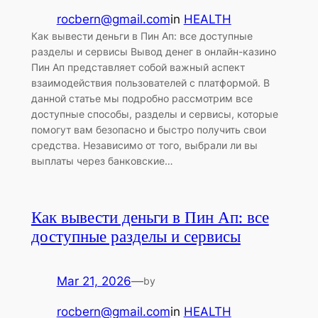
rocbern@gmail.com
in
HEALTH
Как вывести деньги в Пин Ап: все доступные
разделы и сервисы Вывод денег в онлайн-казино
Пин Ап представляет собой важный аспект
взаимодействия пользователей с платформой. В
данной статье мы подробно рассмотрим все
доступные способы, разделы и сервисы, которые
помогут вам безопасно и быстро получить свои
средства. Независимо от того, выбрали ли вы
выплаты через банковские…
Как вывести деньги в Пин Ап: все
доступные разделы и сервисы
Mar 21, 2026
—
by
rocbern@gmail.com
in
HEALTH