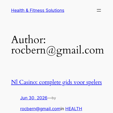
Skip
Health & Fitness Solutions
to
content
Author:
rocbern@gmail.com
Nl Casino: complete gids voor spelers
Jun 30, 2026
—
by
rocbern@gmail.com
in
HEALTH