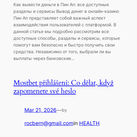
Как вывести деньги в Пин Ап: все доступные
разделы и сервисы Вывод денег в онлайн-казино
Пин Ап представляет собой важный аспект
взаимодействия пользователей с платформой. В
данной статье мы подробно рассмотрим все
доступные способы, разделы и сервисы, которые
помогут вам безопасно и быстро получить свои
средства. Независимо от того, выбрали ли вы
выплаты через банковские…
Mostbet přihlášení: Co dělat, když
zapomenete své heslo
Mar 21, 2026
—
by
rocbern@gmail.com
in
HEALTH