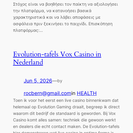
Στόχος είναι να βοηθήσει τον παίκτη να αξιολογήσει
την πλατφόρμα, να κατανοήσει βασικά
χαρακτηριστικά και να λάβει αποφάσεις με
ασφάλεια πριν ξεκινήσει το παιχνίδι. Επισκόπηση
πλατφόρμας:…
Evolution-tafels Vox Casino in
Nederland
Jun 5, 2026
—
by
rocbern@gmail.com
in
HEALTH
Toen ik voor het eerst een live casino binnenkwam dat
helemaal op Evolution Gaming draait, begreep ik direct
waarom dit bedrijf de standaard is geworden. Bij Vox
Casino komt alles samen: techniek die gewoon werkt
en dealers die echt contact maken. De Evolution-tafels
hier demonstreren wat live casino in optima forma is.