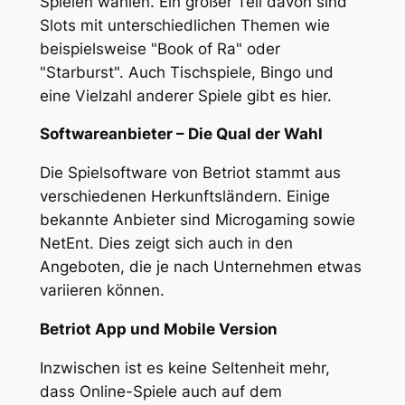
Spielen wählen. Ein großer Teil davon sind
Slots mit unterschiedlichen Themen wie
beispielsweise "Book of Ra" oder
"Starburst". Auch Tischspiele, Bingo und
eine Vielzahl anderer Spiele gibt es hier.
Softwareanbieter – Die Qual der Wahl
Die Spielsoftware von Betriot stammt aus
verschiedenen Herkunftsländern. Einige
bekannte Anbieter sind Microgaming sowie
NetEnt. Dies zeigt sich auch in den
Angeboten, die je nach Unternehmen etwas
variieren können.
Betriot App und Mobile Version
Inzwischen ist es keine Seltenheit mehr,
dass Online-Spiele auch auf dem