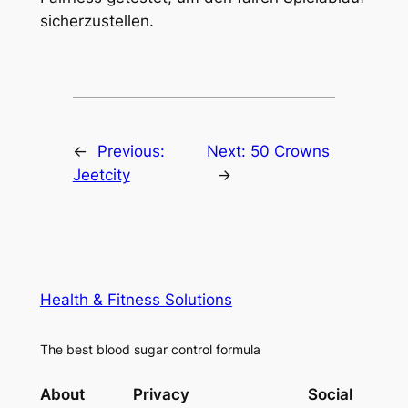
sicherzustellen.
←
Previous:
Next:
50 Сrowns
Jeetcity
→
Health & Fitness Solutions
The best blood sugar control formula
About
Privacy
Social