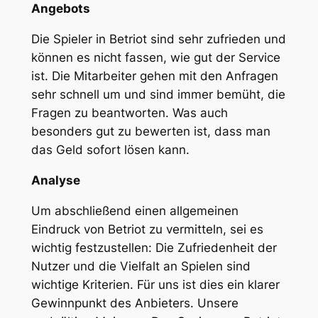
Angebots
Die Spieler in Betriot sind sehr zufrieden und
können es nicht fassen, wie gut der Service
ist. Die Mitarbeiter gehen mit den Anfragen
sehr schnell um und sind immer bemüht, die
Fragen zu beantworten. Was auch
besonders gut zu bewerten ist, dass man
das Geld sofort lösen kann.
Analyse
Um abschließend einen allgemeinen
Eindruck von Betriot zu vermitteln, sei es
wichtig festzustellen: Die Zufriedenheit der
Nutzer und die Vielfalt an Spielen sind
wichtige Kriterien. Für uns ist dies ein klarer
Gewinnpunkt des Anbieters. Unsere