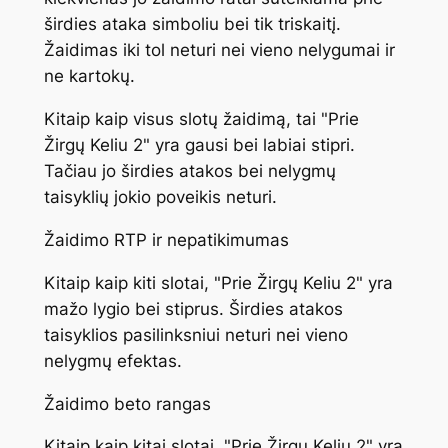
širdies ataka simboliu bei tik triskaitį.
Žaidimas iki tol neturi nei vieno nelygumai ir
ne kartokų.
Kitaip kaip visus slotų žaidimą, tai "Prie
Žirgų Keliu 2" yra gausi bei labiai stipri.
Tačiau jo širdies atakos bei nelygmų
taisyklių jokio poveikis neturi.
Žaidimo RTP ir nepatikimumas
Kitaip kaip kiti slotai, "Prie Žirgų Keliu 2" yra
mažo lygio bei stiprus. Širdies atakos
taisyklios pasilinksniui neturi nei vieno
nelygmų efektas.
Žaidimo beto rangas
Kitaip kaip kitai slotai, "Prie Žirgų Keliu 2" yra