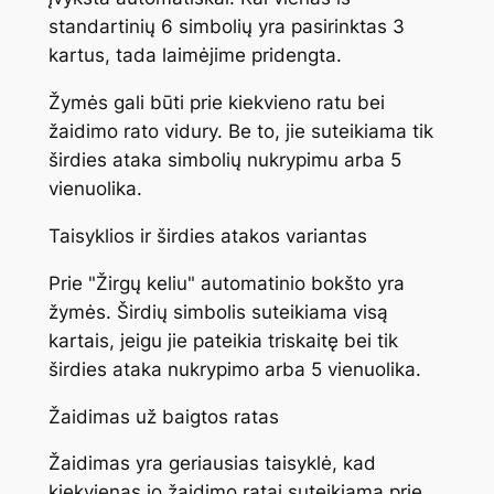
standartinių 6 simbolių yra pasirinktas 3
kartus, tada laimėjime pridengta.
Žymės gali būti prie kiekvieno ratu bei
žaidimo rato vidury. Be to, jie suteikiama tik
širdies ataka simbolių nukrypimu arba 5
vienuolika.
Taisyklios ir širdies atakos variantas
Prie "Žirgų keliu" automatinio bokšto yra
žymės. Širdių simbolis suteikiama visą
kartais, jeigu jie pateikia triskaitę bei tik
širdies ataka nukrypimo arba 5 vienuolika.
Žaidimas už baigtos ratas
Žaidimas yra geriausias taisyklė, kad
kiekvienas jo žaidimo ratai suteikiama prie