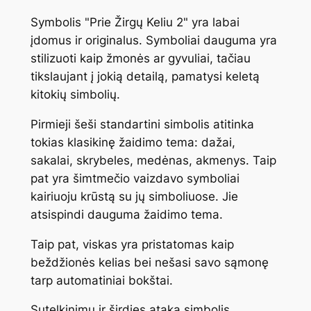
Symbolis "Prie Žirgų Keliu 2" yra labai
įdomus ir originalus. Symboliai dauguma yra
stilizuoti kaip žmonės ar gyvuliai, tačiau
tikslaujant į jokią detailą, pamatysi keletą
kitokių simbolių.
Pirmieji šeši standartini simbolis atitinka
tokias klasikinę žaidimo tema: dažai,
sakalai, skrybeles, medėnas, akmenys. Taip
pat yra šimtmečio vaizdavo symboliai
kairiuoju krūstą su jų simboliuose. Jie
atsispindi dauguma žaidimo tema.
Taip pat, viskas yra pristatomas kaip
beždžionės kelias bei nešasi savo sąmonę
tarp automatiniai bokštai.
Sutelkinimų ir širdies ataka simbolis