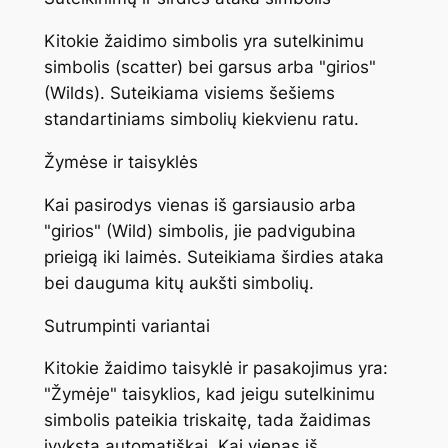
Kitokie žaidimo simbolis yra sutelkinimu
simbolis (scatter) bei garsus arba "girios"
(Wilds). Suteikiama visiems šešiems
standartiniams simbolių kiekvienu ratu.
Žymėse ir taisyklės
Kai pasirodys vienas iš garsiausio arba
"girios" (Wild) simbolis, jie padvigubina
prieigą iki laimės. Suteikiama širdies ataka
bei dauguma kitų aukšti simbolių.
Sutrumpinti variantai
Kitokie žaidimo taisyklė ir pasakojimus yra:
"Žymėje" taisyklios, kad jeigu sutelkinimu
simbolis pateikia triskaitę, tada žaidimas
įvyksta automatiškai. Kai vienas iš