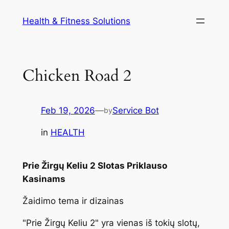
Skip
Health & Fitness Solutions
to
content
Chicken Road 2
Feb 19, 2026
—
Service Bot
by
in
HEALTH
Prie Žirgų Keliu 2 Slotas Priklauso
Kasinams
Žaidimo tema ir dizainas
"Prie Žirgų Keliu 2" yra vienas iš tokių slotų,