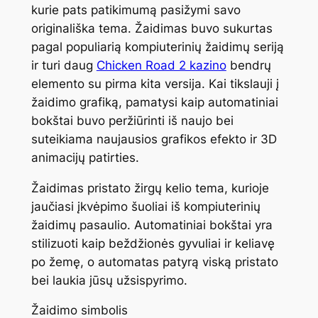
kurie pats patikimumą pasižymi savo
originališka tema. Žaidimas buvo sukurtas
pagal populiarią kompiuterinių žaidimų seriją
ir turi daug
Chicken Road 2 kazino
bendrų
elemento su pirma kita versija. Kai tikslauji į
žaidimo grafiką, pamatysi kaip automatiniai
bokštai buvo peržiūrinti iš naujo bei
suteikiama naujausios grafikos efekto ir 3D
animacijų patirties.
Žaidimas pristato žirgų kelio tema, kurioje
jaučiasi įkvėpimo šuoliai iš kompiuterinių
žaidimų pasaulio. Automatiniai bokštai yra
stilizuoti kaip beždžionės gyvuliai ir keliavę
po žemę, o automatas patyrą viską pristato
bei laukia jūsų užsispyrimo.
Žaidimo simbolis