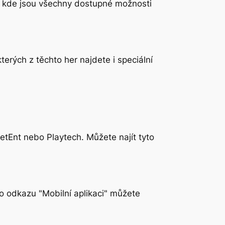
, kde jsou všechny dostupné možnosti
terých z těchto her najdete i speciální
etEnt nebo Playtech. Můžete najít tyto
do odkazu "Mobilní aplikaci" můžete