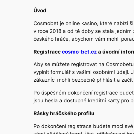
Úvod
Cosmobet je online kasino, které nabízí 
v roce 2018 a od té doby se stala jedním
českého hráče, abychom vám mohli poradit
Registrace
cosmo-bet.cz
a úvodní info
Aby se můžete registrovat na Cosmobetu, m
vyplnit formulář s vašimi osobními údaji
zákazníci mohli bezpečně přihlásit a začít 
Po úspěšném dokončení registrace budete
jsou hesla a dostupné kreditní karty pro
Rásky hráčského profilu
Po dokončení registrace budete moci své 
vámi přidělený herní účet, přihlašovací jm