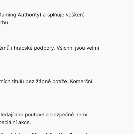
Gaming Authority) a splňuje veškeré
trhu.
mů i hráčské podpory. Všichni jsou velmi
ích titulů bez žádné potíže. Komerční
ledajícího poutavé a bezpečné herní
peciální akce.