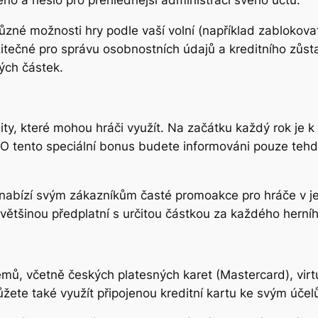
zné možnosti hry podle vaší volní (například zablokovat
žitečné pro správu osobnostních údajů a kreditního zůst
ých částek.
, které mohou hráči využít. Na začátku každý rok je k 
O tento speciální bonus budete informováni pouze tehdy, 
 nabízí svým zákazníkům časté promoakce pro hráče v j
 většinou předplatní s určitou částkou za každého herní
ů, včetně českých platesných karet (Mastercard), virtu
žete také využít připojenou kreditní kartu ke svým účel