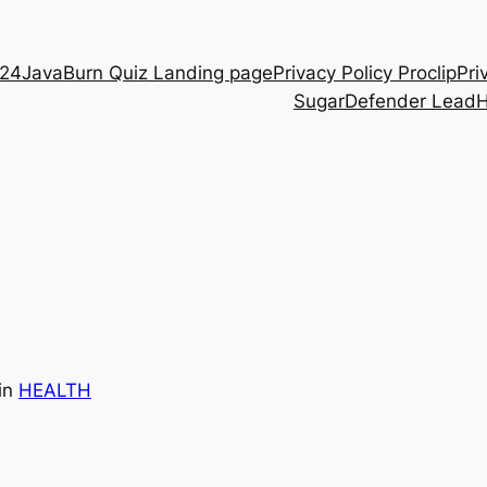
D24
JavaBurn Quiz Landing page
Privacy Policy Proclip
Pri
SugarDefender Lead
in
HEALTH