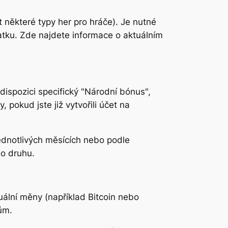
 některé typy her pro hráče). Je nutné
atku. Zde najdete informace o aktuálním
dispozici specifický "Národní bónus",
pokud jste již vytvořili účet na
ednotlivých měsících nebo podle
ho druhu.
ální měny (například Bitcoin nebo
ům.