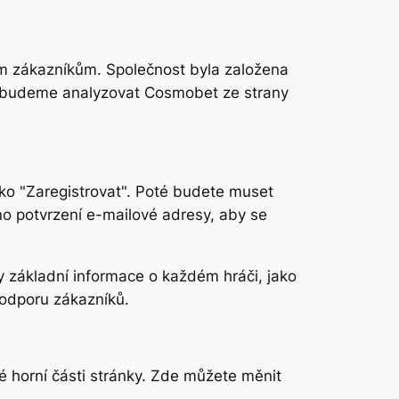
ým zákazníkům. Společnost byla založena
nzi budeme analyzovat Cosmobet ze strany
tko "Zaregistrovat". Poté budete muset
no potvrzení e-mailové adresy, aby se
 základní informace o každém hráči, jako
podporu zákazníků.
 horní části stránky. Zde můžete měnit