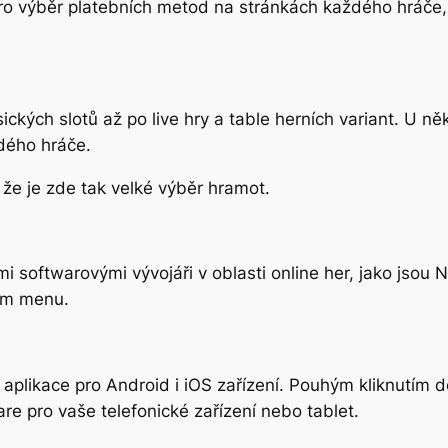
pro výběr platebních metod na stránkách každého hráče
ckých slotů až po live hry a table herních variant. U něk
dého hráče.
 že je zde tak velké výběr hramot.
softwarovými vývojáři v oblasti online her, jako jsou N
ním menu.
 aplikace pro Android i iOS zařízení. Pouhým kliknutím 
e pro vaše telefonické zařízení nebo tablet.