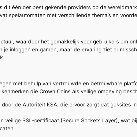
s dit één der best gekende providers op de wereldmark
vat spelautomaten met verschillende thema’s en voorde
uctuur, waardoor het gemakkelijk voor gebruikers om onl
n je inloggen en gamen, maar de ervaring ziet er missc
s.
regen met behulp van vertrouwde en betrouwbare platfo
tal kenmerken die Crown Coins als veilige omgeving besch
door de Autoriteit KSA, die ervoor zorgt dat goksites in
en veilige SSL-certificaat (Secure Sockets Layer), wat b
icaten.