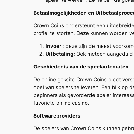
Betaalmogelijkheden en Uitbetaalproce
Crown Coins ondersteunt een uitgebreide 
profiel te storten. Deze kunnen worden v
Invoer
: deze zijn de meest voorkome
Uitbetaling:
Ook meteen aangeduid als
Geschiedenis van de speelautomaten
De online goksite Crown Coins biedt versc
doel van spelers te leveren. Een blik op 
beginners als gevorderde speler interes
favoriete online casino.
Softwareproviders
De spelers van Crown Coins kunnen gebru