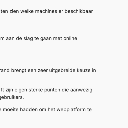
aten zien welke machines er beschikbaar
om aan de slag te gaan met online
brand brengt een zeer uitgebreide keuze in
eft zijn eigen sterke punten die aanwezig
gebruikers.
die moeite hadden om het webplatform te