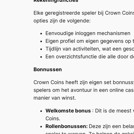
Elke geregistreerde speler bij Crown Coin
opties zijn de volgende:
Eenvoudige inloggen mechanismen
Eigen profiel om eigen gegevens op 
Tijdlijn van activiteiten, wat een ge
Een overzichtsfunctie die alle door 
Bonnussen
Crown Coins heeft zijn eigen set bonnuss
spelers om het avontuur in een online ca
manier van winst.
Welkomste bonus
: Dit is de mees
Coins.
Rollenbonussen:
Deze zijn een bela
speler te werven. Ze helpen de goksi