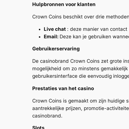
Hulpbronnen voor klanten
Crown Coins beschikt over drie methoden
Live chat
: deze manier van contact 
Email:
Deze kan je gebruiken wanneer 
Gebruikerservaring
De casinobrand Crown Coins zet grote ins
mogelijkheid om zo minstens gemakkelijk
gebruikersinterface die eenvoudig inloggen
Prestaties van het casino
Crown Coins is gemaakt om zijn huidige s
aantrekkelijke prijzen, promotie-activitei
casinobrand.
Slots