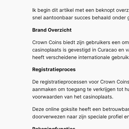
Ik begin dit artikel met een beknopt over
snel aantoonbaar succes behaald onder 
Brand Overzicht
Crown Coins biedt zijn gebruikers een o
casinoplaats is gevestigd in Curacao en
heeft verscheidene internationale gebruik
Registratieproces
De registratieprocessen voor Crown Coins
aanmaken om toegang te verkrijgen tot h
voorwaarden van het casinoplaats.
Deze online goksite heeft een betrouwbar
doorverwezen naar zijn speciale profiel 
Rekeningfuncties