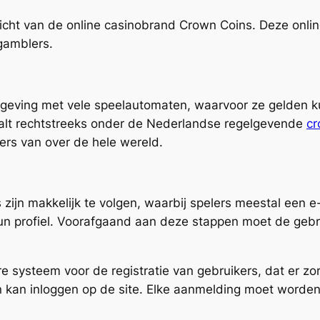
zicht van de online casinobrand Crown Coins. Deze online
gamblers.
mgeving met vele speelautomaten, waarvoor ze gelden k
 valt rechtstreeks onder de Nederlandse regelgevende
cr
ers van over de hele wereld.
 zijn makkelijk te volgen, waarbij spelers meestal ee
un profiel. Voorafgaand aan deze stappen moet de geb
e systeem voor de registratie van gebruikers, dat er zo
en kan inloggen op de site. Elke aanmelding moet worde