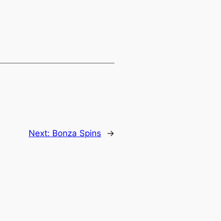
Next:
Bonza Spins
→