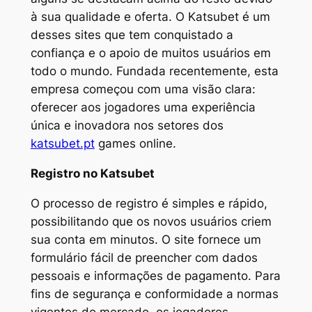
à sua qualidade e oferta. O Katsubet é um
desses sites que tem conquistado a
confiança e o apoio de muitos usuários em
todo o mundo. Fundada recentemente, esta
empresa começou com uma visão clara:
oferecer aos jogadores uma experiência
única e inovadora nos setores dos
katsubet.pt
games online.
Registro no Katsubet
O processo de registro é simples e rápido,
possibilitando que os novos usuários criem
sua conta em minutos. O site fornece um
formulário fácil de preencher com dados
pessoais e informações de pagamento. Para
fins de segurança e conformidade a normas
vigentes do mercado, os jogadores