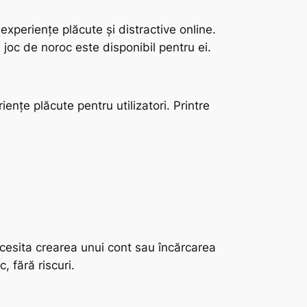
experiențe plăcute și distractive online.
e joc de noroc este disponibil pentru ei.
nțe plăcute pentru utilizatori. Printre
necesita crearea unui cont sau încărcarea
, fără riscuri.