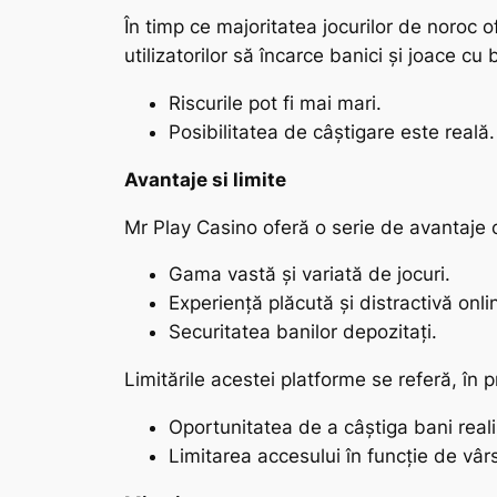
În timp ce majoritatea jocurilor de noroc o
utilizatorilor să încarce banici și joace c
Riscurile pot fi mai mari.
Posibilitatea de câștigare este reală.
Avantaje si limite
Mr Play Casino oferă o serie de avantaje ca
Gama vastă și variată de jocuri.
Experiență plăcută și distractivă onli
Securitatea banilor depozitați.
Limitările acestei platforme se referă, în
Oportunitatea de a câștiga bani reali
Limitarea accesului în funcție de vârst