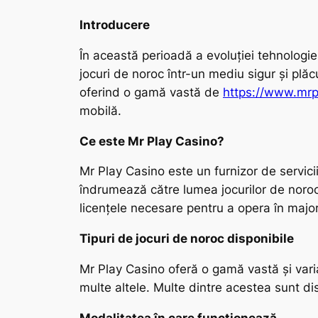
Introducere
În această perioadă a evoluției tehnologiei
jocuri de noroc într-un mediu sigur și plă
oferind o gamă vastă de
https://www.mrp
mobilă.
Ce este Mr Play Casino?
Mr Play Casino este un furnizor de servicii
îndrumează către lumea jocurilor de noroc
licențele necesare pentru a opera în major
Tipuri de jocuri de noroc disponibile
Mr Play Casino oferă o gamă vastă și variat
multe altele. Multe dintre acestea sunt di
Modalitatea în care funcționează