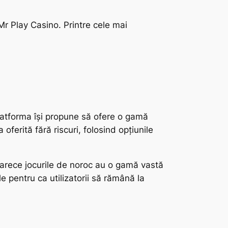
 Mr Play Casino. Printre cele mai
Platforma își propune să ofere o gamă
 oferită fără riscuri, folosind opțiunile
eoarece jocurile de noroc au o gamă vastă
e pentru ca utilizatorii să rămână la