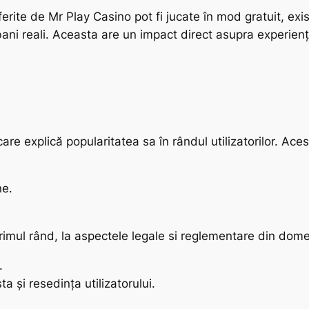
ferite de Mr Play Casino pot fi jucate în mod gratuit, ex
u bani reali. Aceasta are un impact direct asupra experien
re explică popularitatea sa în rândul utilizatorilor. Aces
ne.
 primul rând, la aspectele legale si reglementare din dom
.
a și resedința utilizatorului.