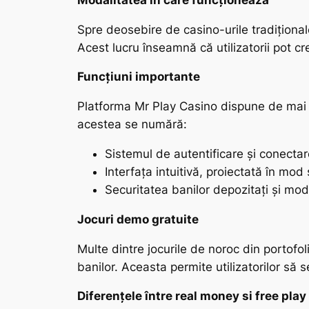
Spre deosebire de casino-urile tradițional
Acest lucru înseamnă că utilizatorii pot cr
Funcțiuni importante
Platforma Mr Play Casino dispune de mai mu
acestea se numără:
Sistemul de autentificare și conectare
Interfața intuitivă, proiectată în mod
Securitatea banilor depozitați și moda
Jocuri demo gratuite
Multe dintre jocurile de noroc din portofol
banilor. Aceasta permite utilizatorilor să se
Diferențele între real money si free play