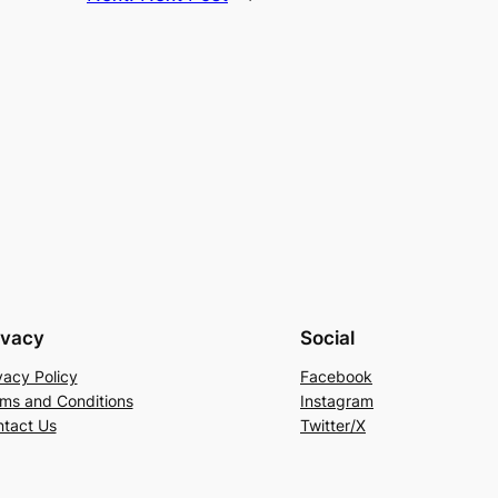
ivacy
Social
vacy Policy
Facebook
ms and Conditions
Instagram
tact Us
Twitter/X