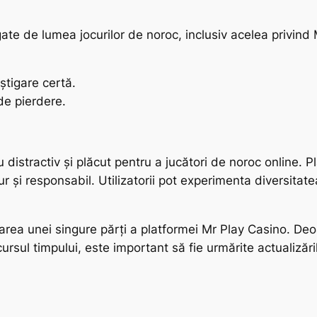
gate de lumea jocurilor de noroc, inclusiv acelea privind
știgare certă.
 de pierdere.
distractiv și plăcut pentru a jucători de noroc online. 
ur și responsabil. Utilizatorii pot experimenta diversitatea
ntarea unei singure părți a platformei Mr Play Casino. D
rsul timpului, este important să fie urmărite actualizăril