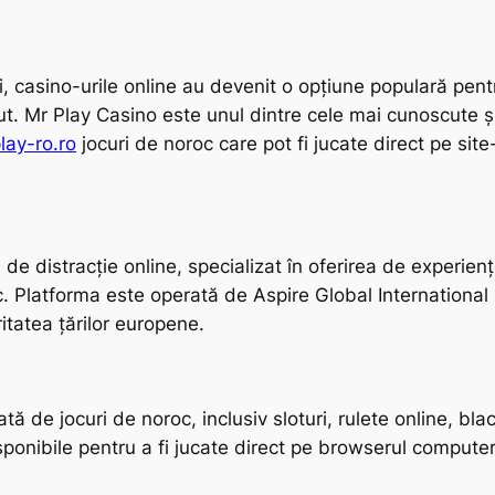
, casino-urile online au devenit o opțiune populară pentr
cut. Mr Play Casino este unul dintre cele mai cunoscute 
lay-ro.ro
jocuri de noroc care pot fi jucate direct pe site-
 de distracție online, specializat în oferirea de experien
. Platforma este operată de Aspire Global International
itatea țărilor europene.
ă de jocuri de noroc, inclusiv sloturi, rulete online, bla
sponibile pentru a fi jucate direct pe browserul computer