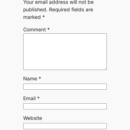
Your email address will not be
published.
Required fields are
marked
*
Comment
*
Name
*
Email
*
Website