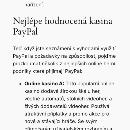
nařízení.
Nejlépe hodnocená kasina
PayPal
Teď když jste seznámeni s výhodami využití
PayPal a požadavky na způsobilost, pojďme
prozkoumat několik z nejlepších online herní
podniky která přijímají PayPal:
Online kasino A:
Toto populární online
kasino dodává širokou škálu her,
včetně automatů, stolních videoher, a
živých dodavatelů videoher. Používá
atraktivní příplatky a promo akce pro
nové a stávající hráče. Se svým
přímočarým uživatelským rozhraním a