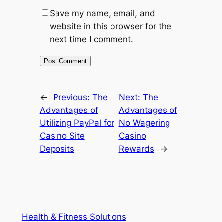
Save my name, email, and
website in this browser for the
next time I comment.
←
Previous:
The
Next:
The
Advantages of
Advantages of
Utilizing PayPal for
No Wagering
Casino Site
Casino
Deposits
Rewards
→
Health & Fitness Solutions