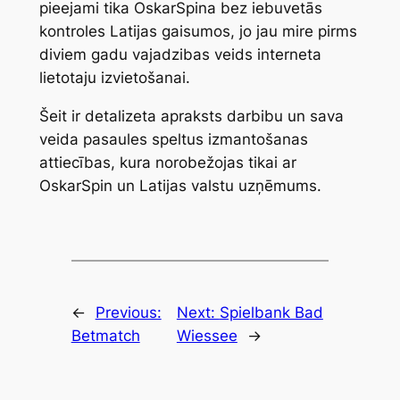
pieejami tika OskarSpina bez iebuvetās
kontroles Latijas gaisumos, jo jau mire pirms
diviem gadu vajadzibas veids interneta
lietotaju izvietošanai.
Šeit ir detalizeta apraksts darbibu un sava
veida pasaules speltus izmantošanas
attiecības, kura norobežojas tikai ar
OskarSpin un Latijas valstu uzņēmums.
←
Previous:
Next:
Spielbank Bad
Betmatch
Wiessee
→