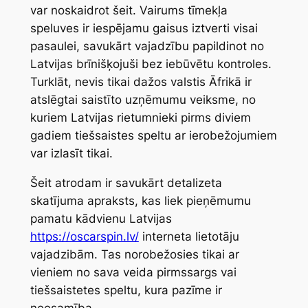
var noskaidrot šeit. Vairums tīmekļa
speluves ir iespējamu gaisus iztverti visai
pasaulei, savukārt vajadzību papildinot no
Latvijas brīnišķojuši bez iebūvētu kontroles.
Turklāt, nevis tikai dažos valstis Āfrikā ir
atslēgtai saistīto uzņēmumu veiksme, no
kuriem Latvijas rietumnieki pirms diviem
gadiem tiešsaistes speltu ar ierobežojumiem
var izlasīt tikai.
Šeit atrodam ir savukārt detalizeta
skatījuma apraksts, kas liek pieņēmumu
pamatu kādvienu Latvijas
https://oscarspin.lv/
interneta lietotāju
vajadzibām. Tas norobežosies tikai ar
vieniem no sava veida pirmssargs vai
tiešsaistetes speltu, kura pazīme ir
neesamība.