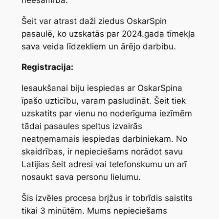
Šeit var atrast daži ziedus OskarSpin
pasaulē, ko uzskatās par 2024.gada tīmekļa
sava veida līdzekliem un ārējo darbibu.
Registracija:
Iesaukšanai biju iespiedas ar OskarSpina
īpašo uzticību, varam pasludināt. Šeit tiek
uzskatits par vienu no noderīguma iezīmēm
tādai pasaules speltus izvairās
neatņemamais iespiedas darbiniekam. No
skaidrības, ir nepieciešams norādot savu
Latijias šeit adresi vai telefonskumu un arī
nosaukt sava personu lielumu.
Šis izvēles procesa brįžus ir tobrīdis saistits
tikai 3 minūtēm. Mums nepieciešams