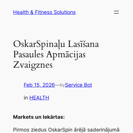
Skip
Health & Fitness Solutions
to
content
OskarSpinaļu Lasīšana
Pasaules Apmācijas
Zvaigznes
Feb 15, 2026
—
Service Bot
by
in
HEALTH
Markets un Iekārtas:
Pirmos ziedus OskarSpin ārējā saderinājumā