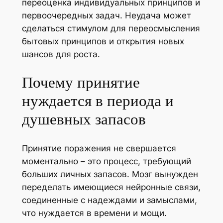
переоценка индивидуальных принципов и
первоочередных задач. Неудача может
сделаться стимулом для переосмысления
бытовых принципов и открытия новых
шансов для роста.
Почему принятие
нуждается в периода и
душевных запасов
Принятие поражения не свершается
моментально – это процесс, требующий
больших личных запасов. Мозг вынужден
переделать имеющиеся нейронные связи,
соединенные с надеждами и замыслами,
что нуждается в времени и мощи.