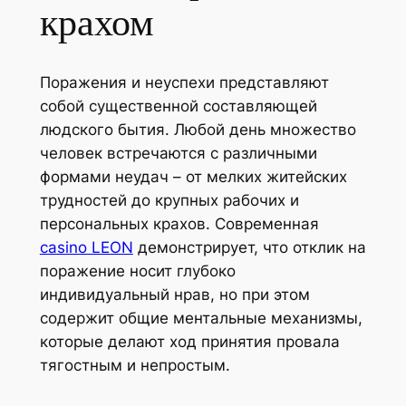
крахом
Поражения и неуспехи представляют
собой существенной составляющей
людского бытия. Любой день множество
человек встречаются с различными
формами неудач – от мелких житейских
трудностей до крупных рабочих и
персональных крахов. Современная
casino LEON
демонстрирует, что отклик на
поражение носит глубоко
индивидуальный нрав, но при этом
содержит общие ментальные механизмы,
которые делают ход принятия провала
тягостным и непростым.