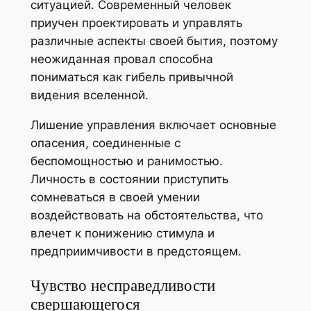
ситуацией. Современный человек
приучен проектировать и управлять
различные аспекты своей бытия, поэтому
неожиданная провал способна
пониматься как гибель привычной
видения вселенной.
Лишение управления включает основные
опасения, соединенные с
беспомощностью и ранимостью.
Личность в состоянии приступить
сомневаться в своей умении
воздействовать на обстоятельства, что
влечет к понижению стимула и
предприимчивости в предстоящем.
Чувство несправедливости
свершающегося