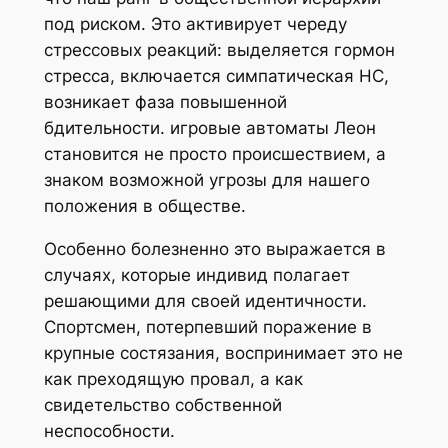
под риском. Это активирует череду
стрессовых реакций: выделяется гормон
стресса, включается симпатическая НС,
возникает фаза повышенной
бдительности. игровые автоматы Леон
становится не просто происшествием, а
знаком возможной угрозы для нашего
положения в обществе.
Особенно болезненно это выражается в
случаях, которые индивид полагает
решающими для своей идентичности.
Спортсмен, потерпевший поражение в
крупные состязания, воспринимает это не
как преходящую провал, а как
свидетельство собственной
неспособности.