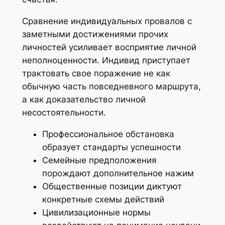
Сравнение индивидуальных провалов с
заметными достижениями прочих
личностей усиливает восприятие личной
неполноценности. Индивид приступает
трактовать свое поражение не как
обычную часть повседневного маршрута,
а как доказательство личной
несостоятельности.
Профессиональное обстановка
образует стандарты успешности
Семейные предположения
порождают дополнительное нажим
Общественные позиции диктуют
конкретные схемы действий
Цивилизационные нормы