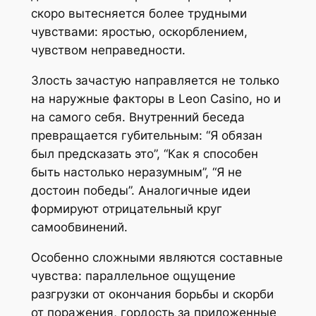
скоро вытесняется более трудными
чувствами: яростью, оскорблением,
чувством неправедности.
Злость зачастую направляется не только
на наружные факторы в Leon Casino, но и
на самого себя. Внутренний беседа
превращается губительным: “Я обязан
был предсказать это”, “Как я способен
быть настолько неразумным”, “Я не
достоин победы”. Аналогичные идеи
формируют отрицательный круг
самообвинений.
Особенно сложными являются составные
чувства: параллельное ощущение
разгрузки от окончания борьбы и скорби
от поражения, гордость за приложенные