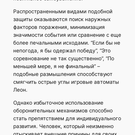
Распространенными видами подобной
защиты оказываются поиск наружных
факторов поражения, минимизация
значимости события или сравнение с еще
более печальными исходами. “Если бы не
непогода, я бы одержал победу”, “Это
соревнование не так существенно”, “По
меньшей мере, я не финальный” –
подобные размышления способствуют
смягчить острые углы игровые автоматы
Леон.
Однако избыточное использование
оборонительных механизмов способно
стать препятствием для индивидуального
развития. Человек, который неизменно
отыскивает внешние причины для своих