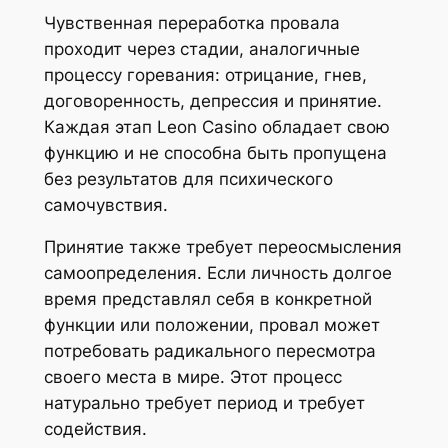
Чувственная переработка провала
проходит через стадии, аналогичные
процессу горевания: отрицание, гнев,
договоренность, депрессия и принятие.
Каждая этап Leon Casino обладает свою
функцию и не способна быть пропущена
без результатов для психического
самочувствия.
Принятие также требует переосмысления
самоопределения. Если личность долгое
время представлял себя в конкретной
функции или положении, провал может
потребовать радикального пересмотра
своего места в мире. Этот процесс
натурально требует период и требует
содействия.