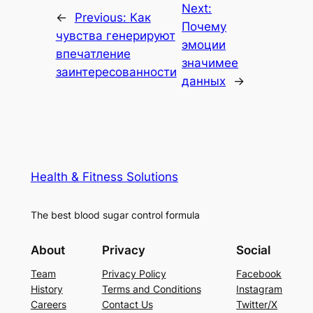
Next:
←
Previous:
Как
Почему
чувства генерируют
эмоции
впечатление
значимее
заинтересованности
данных
→
Health & Fitness Solutions
The best blood sugar control formula
About
Privacy
Social
Team
Privacy Policy
Facebook
History
Terms and Conditions
Instagram
Careers
Contact Us
Twitter/X