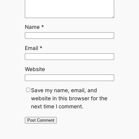
Name
*
Email
*
Website
Save my name, email, and
website in this browser for the
next time I comment.