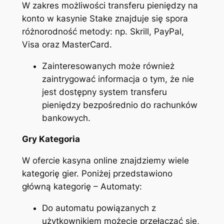
W zakres możliwości transferu pieniędzy na
konto w kasynie Stake znajduje się spora
różnorodność metody: np. Skrill, PayPal,
Visa oraz MasterCard.
Zainteresowanych może również
zaintrygować informacja o tym, że nie
jest dostępny system transferu
pieniędzy bezpośrednio do rachunków
bankowych.
Gry Kategoria
W ofercie kasyna online znajdziemy wiele
kategorię gier. Poniżej przedstawiono
główną kategorię – Automaty:
Do automatu powiązanych z
użytkownikiem możecie przełączać się,