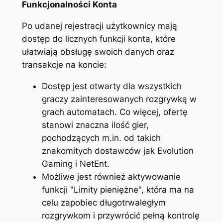
Funkcjonalności Konta
Po udanej rejestracji użytkownicy mają
dostęp do licznych funkcji konta, które
ułatwiają obsługę swoich danych oraz
transakcje na koncie:
Dostęp jest otwarty dla wszystkich
graczy zainteresowanych rozgrywką w
grach automatach. Co więcej, ofertę
stanowi znaczna ilość gier,
pochodzących m.in. od takich
znakomitych dostawców jak Evolution
Gaming i NetEnt.
Możliwe jest również aktywowanie
funkcji "Limity pieniężne", która ma na
celu zapobiec długotrwaległym
rozgrywkom i przywrócić pełną kontrolę