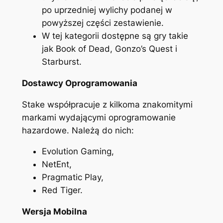
po uprzedniej wylichy podanej w
powyższej części zestawienie.
W tej kategorii dostępne są gry takie
jak Book of Dead, Gonzo’s Quest i
Starburst.
Dostawcy Oprogramowania
Stake współpracuje z kilkoma znakomitymi
markami wydającymi oprogramowanie
hazardowe. Należą do nich:
Evolution Gaming,
NetEnt,
Pragmatic Play,
Red Tiger.
Wersja Mobilna