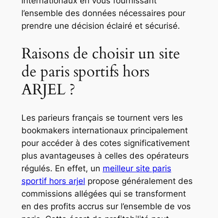
internationaux en vous fournissant
l’ensemble des données nécessaires pour
prendre une décision éclairé et sécurisé.
Raisons de choisir un site
de paris sportifs hors
ARJEL ?
Les parieurs français se tournent vers les
bookmakers internationaux principalement
pour accéder à des cotes significativement
plus avantageuses à celles des opérateurs
régulés. En effet, un
meilleur site paris
sportif hors arjel
propose généralement des
commissions allégées qui se transforment
en des profits accrus sur l’ensemble de vos