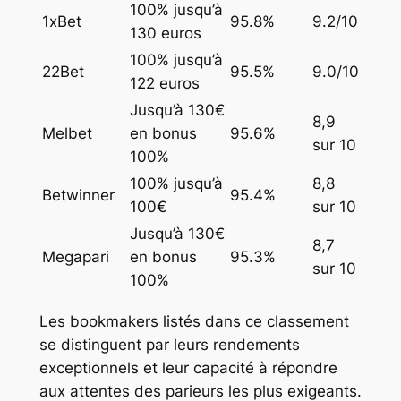
100% jusqu’à
1xBet
95.8%
9.2/10
130 euros
100% jusqu’à
22Bet
95.5%
9.0/10
122 euros
Jusqu’à 130€
8,9
Melbet
en bonus
95.6%
sur 10
100%
100% jusqu’à
8,8
Betwinner
95.4%
100€
sur 10
Jusqu’à 130€
8,7
Megapari
en bonus
95.3%
sur 10
100%
Les bookmakers listés dans ce classement
se distinguent par leurs rendements
exceptionnels et leur capacité à répondre
aux attentes des parieurs les plus exigeants.