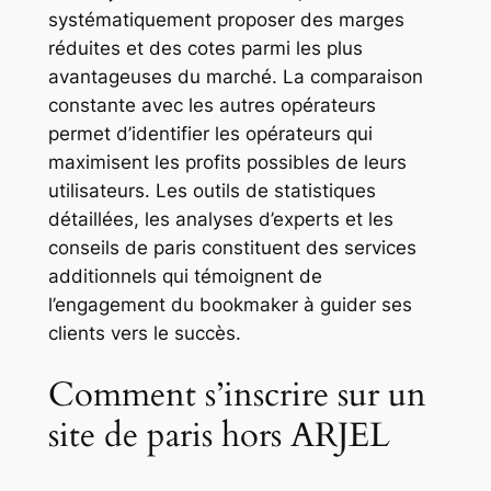
systématiquement proposer des marges
réduites et des cotes parmi les plus
avantageuses du marché. La comparaison
constante avec les autres opérateurs
permet d’identifier les opérateurs qui
maximisent les profits possibles de leurs
utilisateurs. Les outils de statistiques
détaillées, les analyses d’experts et les
conseils de paris constituent des services
additionnels qui témoignent de
l’engagement du bookmaker à guider ses
clients vers le succès.
Comment s’inscrire sur un
site de paris hors ARJEL