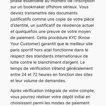
phase essentielle au moment de l’inscription
sur un bookmaker offshore sérieux. Vous
devrez transmettre des documents
justificatifs comme une copie de votre pièce
d’identité, un justificatif de résidence actuel
et quelquefois une preuve de votre moyen
de paiement. Cette procédure KYC (Know
Your Customer) garantit que le meilleur site
paris sportif hors arjel fonctionne dans le
respect des standards internationaux de
lutte contre le blanchiment d’argent. Le
temps de vérification s’étend généralement
entre 24 et 72 heures en fonction des sites
et leur volume de demandes.
Après vérification intégrale de votre compte,
vous pourrez réaliser votre dépôt initial en
choisissant parmi les modes de paiement