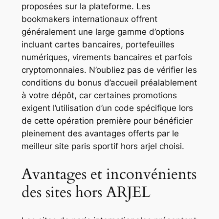
proposées sur la plateforme. Les
bookmakers internationaux offrent
généralement une large gamme d’options
incluant cartes bancaires, portefeuilles
numériques, virements bancaires et parfois
cryptomonnaies. N’oubliez pas de vérifier les
conditions du bonus d’accueil préalablement
à votre dépôt, car certaines promotions
exigent l’utilisation d’un code spécifique lors
de cette opération première pour bénéficier
pleinement des avantages offerts par le
meilleur site paris sportif hors arjel choisi.
Avantages et inconvénients
des sites hors ARJEL