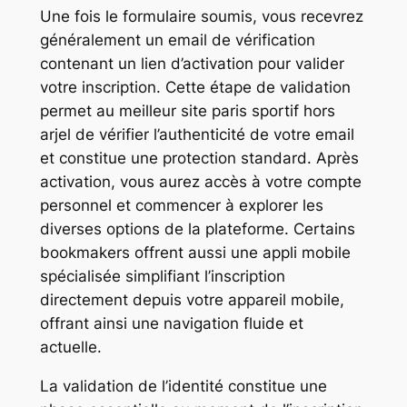
Une fois le formulaire soumis, vous recevrez
généralement un email de vérification
contenant un lien d’activation pour valider
votre inscription. Cette étape de validation
permet au meilleur site paris sportif hors
arjel de vérifier l’authenticité de votre email
et constitue une protection standard. Après
activation, vous aurez accès à votre compte
personnel et commencer à explorer les
diverses options de la plateforme. Certains
bookmakers offrent aussi une appli mobile
spécialisée simplifiant l’inscription
directement depuis votre appareil mobile,
offrant ainsi une navigation fluide et
actuelle.
La validation de l’identité constitue une