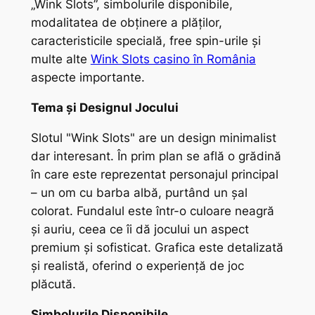
„Wink Slots”, simbolurile disponibile,
modalitatea de obținere a plăților,
caracteristicile specială, free spin-urile și
multe alte
Wink Slots casino în România
aspecte importante.
Tema și Designul Jocului
Slotul "Wink Slots" are un design minimalist
dar interesant. În prim plan se află o grădină
în care este reprezentat personajul principal
– un om cu barba albă, purtând un șal
colorat. Fundalul este într-o culoare neagră
și auriu, ceea ce îi dă jocului un aspect
premium și sofisticat. Grafica este detalizată
și realistă, oferind o experiență de joc
plăcută.
Simbolurile Disponibile