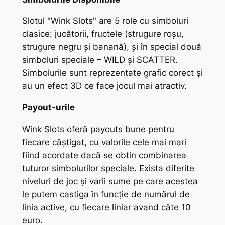
Slotul "Wink Slots" are 5 role cu simboluri
clasice: jucătorii, fructele (strugure roșu,
strugure negru și banană), și în special două
simboluri speciale – WILD și SCATTER.
Simbolurile sunt reprezentate grafic corect și
au un efect 3D ce face jocul mai atractiv.
Payout-urile
Wink Slots oferă payouts bune pentru
fiecare câștigat, cu valorile cele mai mari
fiind acordate dacă se obtin combinarea
tuturor simbolurilor speciale. Exista diferite
niveluri de joc și varii sume pe care acestea
le putem castiga în funcție de numărul de
linia active, cu fiecare liniar avand câte 10
euro.