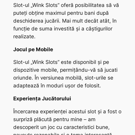
Slot-ul „Wink Slots” oferă posibilitatea să vă
puteți obține maximul pentru bani după
deschiderea jucării. Mai mult decât atât, în
funcție de suma investită și a câștigurilor
realizate.
Jocul pe Mobile
Slot-ul „Wink Slots” este disponibil și pe
dispozitive mobile, permițându-vă să jucati
oriunde. În versiunea mobilă, slot-urile se
adaptează în moduri ușor de folosit.
Experiența Jucătorului
Încercarea experienței acestui slot și a fost o
surpriză plăcută pentru mine – am
descoperit un joc cu caracteristici bune,