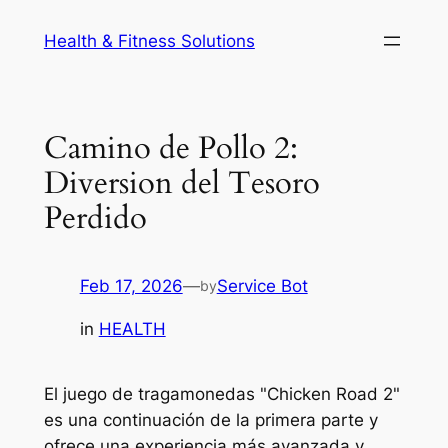
Skip
Health & Fitness Solutions
to
content
Camino de Pollo 2:
Diversion del Tesoro
Perdido
Feb 17, 2026
—
Service Bot
by
in
HEALTH
El juego de tragamonedas "Chicken Road 2"
es una continuación de la primera parte y
ofrece una experiencia más avanzada y