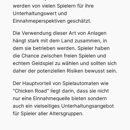
werden von vielen Spielern für ihre
Unterhaltungswert und
Einnahmeperspektiven geschätzt.
Die Verwendung dieser Art von Anlagen
hängt stark mit dem Land zusammen, in
dem sie betrieben werden. Spieler haben
die Chance zwischen freien Spielen und
echtem Geldspiel zu wählen und sollten sich
daher der potenziellen Risiken bewusst sein.
Der Hauptvorteil von Spielautomaten wie
"Chicken Road" liegt darin, dass sie nicht
nur eine Einnahmequelle bieten sondern
auch ein vielseitiges Unterhaltungsangebot
für Spieler aller Altersgruppen.