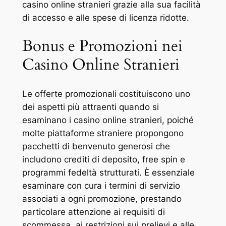
casino online stranieri grazie alla sua facilità
di accesso e alle spese di licenza ridotte.
Bonus e Promozioni nei
Casino Online Stranieri
Le offerte promozionali costituiscono uno
dei aspetti più attraenti quando si
esaminano i casino online stranieri, poiché
molte piattaforme straniere propongono
pacchetti di benvenuto generosi che
includono crediti di deposito, free spin e
programmi fedeltà strutturati. È essenziale
esaminare con cura i termini di servizio
associati a ogni promozione, prestando
particolare attenzione ai requisiti di
scommessa, ai restrizioni sui prelievi e alle