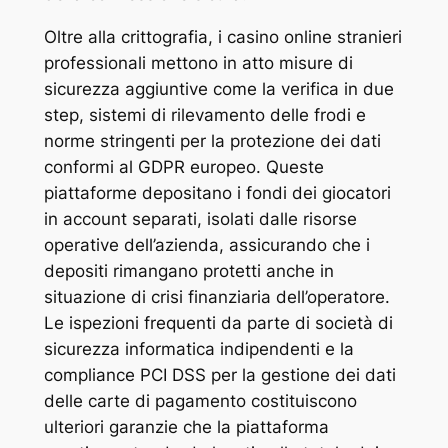
Oltre alla crittografia, i casino online stranieri
professionali mettono in atto misure di
sicurezza aggiuntive come la verifica in due
step, sistemi di rilevamento delle frodi e
norme stringenti per la protezione dei dati
conformi al GDPR europeo. Queste
piattaforme depositano i fondi dei giocatori
in account separati, isolati dalle risorse
operative dell’azienda, assicurando che i
depositi rimangano protetti anche in
situazione di crisi finanziaria dell’operatore.
Le ispezioni frequenti da parte di società di
sicurezza informatica indipendenti e la
compliance PCI DSS per la gestione dei dati
delle carte di pagamento costituiscono
ulteriori garanzie che la piattaforma