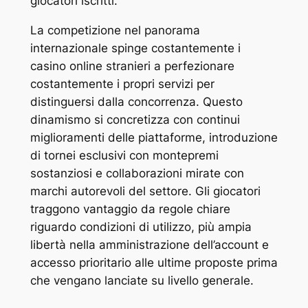
giocatori iscritti.
La competizione nel panorama
internazionale spinge costantemente i
casino online stranieri a perfezionare
costantemente i propri servizi per
distinguersi dalla concorrenza. Questo
dinamismo si concretizza con continui
miglioramenti delle piattaforme, introduzione
di tornei esclusivi con montepremi
sostanziosi e collaborazioni mirate con
marchi autorevoli del settore. Gli giocatori
traggono vantaggio da regole chiare
riguardo condizioni di utilizzo, più ampia
libertà nella amministrazione dell’account e
accesso prioritario alle ultime proposte prima
che vengano lanciate su livello generale.