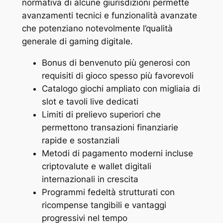
normativa di alcune giurisdizioni permette
avanzamenti tecnici e funzionalità avanzate
che potenziano notevolmente l’qualità
generale di gaming digitale.
Bonus di benvenuto più generosi con
requisiti di gioco spesso più favorevoli
Catalogo giochi ampliato con migliaia di
slot e tavoli live dedicati
Limiti di prelievo superiori che
permettono transazioni finanziarie
rapide e sostanziali
Metodi di pagamento moderni incluse
criptovalute e wallet digitali
internazionali in crescita
Programmi fedeltà strutturati con
ricompense tangibili e vantaggi
progressivi nel tempo