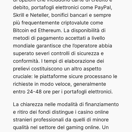
debito, portafogli elettronici come PayPal,
Skrill e Neteller, bonifici bancari e sempre
più frequentemente criptovalute come
Bitcoin ed Ethereum. La disponibilità di
metodi di pagamento accettati a livello
mondiale garantisce che l’operatore abbia
superato severi controlli di sicurezza e
conformità. I tempi di elaborazione dei
prelievi costituiscono un altro aspetto
cruciale: le piattaforme sicure processano le
richieste in modo veloce, generalmente
entro 24-48 ore per i portafogli elettronici.
La chiarezza nelle modalità di finanziamento
e ritiro dei fondi distingue i casino online
stranieri professionali da quelli di minore
qualità nel settore del gaming online. Un