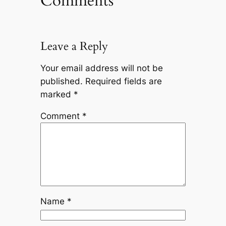
Comments
Leave a Reply
Your email address will not be
published.
Required fields are
marked
*
Comment
*
Name
*