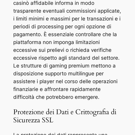
casinò affidabile informa in modo
trasparente eventuali commissioni applicate,
i limiti minimi e massimi per le transazioni e i
periodi di processing per ogni opzione di
pagamento. È essenziale controllare che la
piattaforma non imponga limitazioni
eccessive sui prelievi o richieda verifiche
eccessive rispetto agli standard del settore.
Le strutture di gaming premium mettono a
disposizione supporto multilingue per
assistere i player nel corso delle operazioni
finanziarie e affrontare rapidamente
difficoltà che potrebbero emergere.
Protezione dei Dati e Crittografia di
Sicurezza SSL