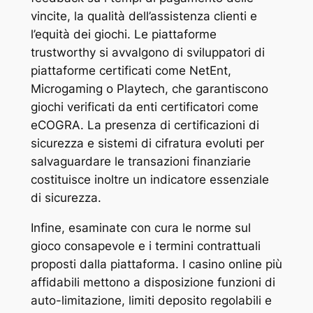
vincite, la qualità dell’assistenza clienti e
l’equità dei giochi. Le piattaforme
trustworthy si avvalgono di sviluppatori di
piattaforme certificati come NetEnt,
Microgaming o Playtech, che garantiscono
giochi verificati da enti certificatori come
eCOGRA. La presenza di certificazioni di
sicurezza e sistemi di cifratura evoluti per
salvaguardare le transazioni finanziarie
costituisce inoltre un indicatore essenziale
di sicurezza.
Infine, esaminate con cura le norme sul
gioco consapevole e i termini contrattuali
proposti dalla piattaforma. I casino online più
affidabili mettono a disposizione funzioni di
auto-limitazione, limiti deposito regolabili e