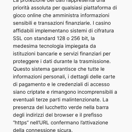
La protezione dei dati rappresenta una
priorità assoluta per qualsiasi piattaforma di
gioco online che amministra informazioni
sensibili e transazioni finanziarie. I casino
affidabili implementano sistemi di cifratura
SSL con standard 128 o 256 bit, la
medesima tecnologia impiegata da
istituzioni bancarie e servizi finanziari per
proteggere i dati durante la trasmissione.
Questo sistema garantisce che tutte le
informazioni personali, i dettagli delle carte
di pagamento e le credenziali di accesso
siano criptate e rimangono incomprensibili a
eventuali terze parti malintenzionate. La
presenza del lucchetto verde nella barra
degli indirizzi del browser e il prefisso
“https” nell’URL confermano l’attivazione
della connessione sicura.