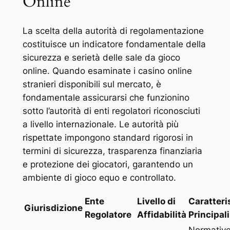
Online
La scelta della autorità di regolamentazione
costituisce un indicatore fondamentale della
sicurezza e serietà delle sale da gioco
online. Quando esaminate i casino online
stranieri disponibili sul mercato, è
fondamentale assicurarsi che funzionino
sotto l’autorità di enti regolatori riconosciuti
a livello internazionale. Le autorità più
rispettate impongono standard rigorosi in
termini di sicurezza, trasparenza finanziaria
e protezione dei giocatori, garantendo un
ambiente di gioco equo e controllato.
Ente
Livello di
Caratteri
Giurisdizione
Regolatore
Affidabilità
Principali