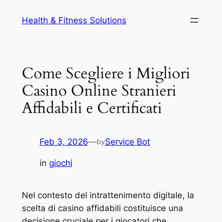
Skip
Health & Fitness Solutions
to
content
Come Scegliere i Migliori
Casino Online Stranieri
Affidabili e Certificati
Feb 3, 2026
—
Service Bot
by
in
giochi
Nel contesto del intrattenimento digitale, la
scelta di casino affidabili costituisce una
decisione cruciale per i giocatori che