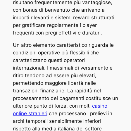
risultano frequentemente più vantaggiose,
con bonus di benvenuto che arrivano a
importi rilevanti e sistemi reward strutturati
per gratificare regolarmente i player
frequenti con pregi effettivi e duraturi.
Un altro elemento caratteristico riguarda le
condizioni operative più flessibili che
caratterizzano questi operatori
internazionali. I massimali di versamento e
ritiro tendono ad essere più elevati,
permettendo maggiore libertà nelle
transazioni finanziarie. La rapidità nel
processamento dei pagamenti costituisce un
ulteriore punto di forza, con molti
casino
online stranieri
che processano i prelievi in
archi temporali sensibilmente inferiori
rispetto alla media italiana del settore