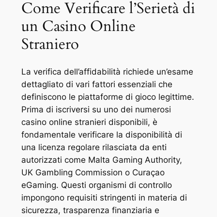
Come Verificare l’Serietà di
un Casino Online
Straniero
La verifica dell’affidabilità richiede un’esame
dettagliato di vari fattori essenziali che
definiscono le piattaforme di gioco legittime.
Prima di iscriversi su uno dei numerosi
casino online stranieri disponibili, è
fondamentale verificare la disponibilità di
una licenza regolare rilasciata da enti
autorizzati come Malta Gaming Authority,
UK Gambling Commission o Curaçao
eGaming. Questi organismi di controllo
impongono requisiti stringenti in materia di
sicurezza, trasparenza finanziaria e