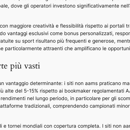
e, dove gli operatori investono significativamente nell’a
n maggiore creatività e flessibilità rispetto ai portali t
rendo vantaggi esclusivi come bonus personalizzati, resp
uite su sport risultano più frequenti e generose, mentre
he particolarmente attraenti che amplificano le opportun
te più vasti
 vantaggio determinante: i siti non aams praticano margini
iù alte del 5-15% rispetto ai bookmaker regolamentati
 rendimenti nel lungo periodo, in particolare per gli sco
iattaforme tradizionali, comprendendo campionati minori
ali e tornei mondiali con copertura completa. I siti no