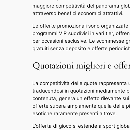
maggiore competitività del panorama global
attraverso benefici economici attrattivi.
Le offerte promozionali sono organizzate co
programmi VIP suddivisi in vari tier, off
per occasioni esclusive. Le scommesse grat
gratuiti senza deposito e offerte periodic
Quotazioni migliori e offer
La competitività delle quote rappresenta un
traducendosi in quotazioni mediamente p
contenuta, genera un effetto rilevante sui
offerte supera ampiamente quella delle p
esotiche raramente presenti altrove.
L’offerta di gioco si estende a sport glob