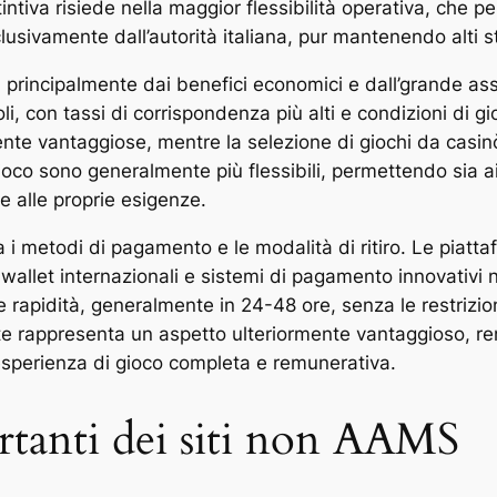
stintiva risiede nella maggior flessibilità operativa, che 
 esclusivamente dall’autorità italiana, pur mantenendo alti
a principalmente dai benefici economici e dall’grande asso
 con tassi di corrispondenza più alti e condizioni di gio
nte vantaggiose, mentre la selezione di giochi da casinò i
gioco sono generalmente più flessibili, permettendo sia ai
e alle proprie esigenze.
 i metodi di pagamento e le modalità di ritiro. Le piat
allet internazionali e sistemi di pagamento innovativi n
 rapidità, generalmente in 24-48 ore, senza le restrizion
cite rappresenta un aspetto ulteriormente vantaggioso, 
esperienza di gioco completa e remunerativa.
rtanti dei siti non AAMS