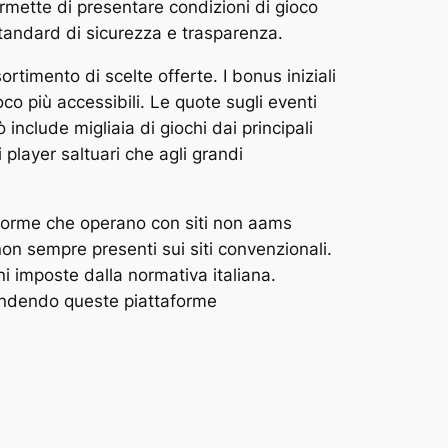
permette di presentare condizioni di gioco
 standard di sicurezza e trasparenza.
rtimento di scelte offerte. I bonus iniziali
co più accessibili. Le quote sugli eventi
nclude migliaia di giochi dai principali
 player saltuari che agli grandi
taforme che operano con siti non aams
on sempre presenti sui siti convenzionali.
i imposte dalla normativa italiana.
rendendo queste piattaforme