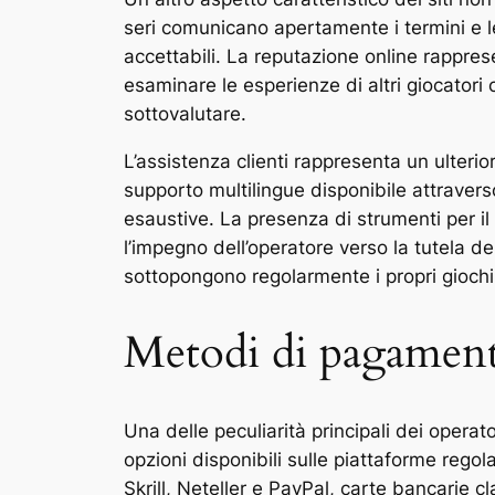
seri comunicano apertamente i termini e le
accettabili. La reputazione online rappres
esaminare le esperienze di altri giocatori
sottovalutare.
L’assistenza clienti rappresenta un ulterio
supporto multilingue disponibile attravers
esaustive. La presenza di strumenti per il
l’impegno dell’operatore verso la tutela dei
sottopongono regolarmente i propri giochi a
Metodi di pagament
Una delle peculiarità principali dei ope
opzioni disponibili sulle piattaforme rego
Skrill, Neteller e PayPal, carte bancarie c