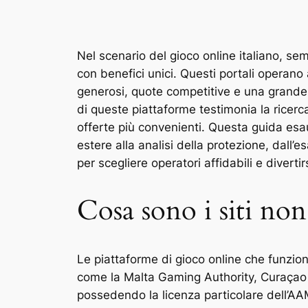
Nel scenario del gioco online italiano, se
con benefici unici. Questi portali operano
generosi, quote competitive e una grande 
di queste piattaforme testimonia la ricerc
offerte più convenienti. Questa guida esau
estere alla analisi della protezione, dall’
per scegliere operatori affidabili e divert
Cosa sono i siti no
Le piattaforme di gioco online che funzion
come la Malta Gaming Authority, Curaçao 
possedendo la licenza particolare dell’AA