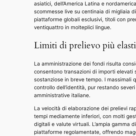
asiatici, dell’America Latina e nordameric
scommesse live su centinaia di migliaia di 
piattaforme globali esclusivi, titoli con pr
ventiquattro in molteplici lingue.
Limiti di prelievo più elasti
La amministrazione dei fondi risulta consid
consentono transazioni di importi elevati se
sostanziose in breve tempo. I massimali qu
controllo dell’identità, pur restando severi
amministrative italiane.
La velocità di elaborazione dei prelievi ra
tempi mediamente inferiori, con molti ges
digitali e valute virtuali. L’ampia gamma 
piattaforme regolamentate, offrendo maggio