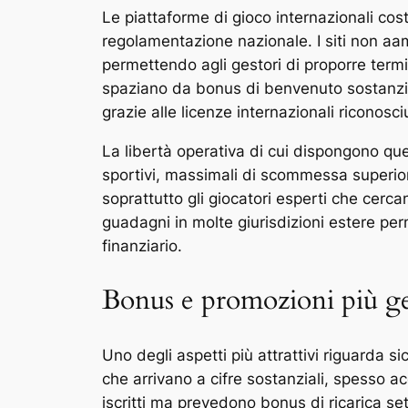
Le piattaforme di gioco internazionali cost
regolamentazione nazionale. I siti non aam
permettendo agli gestori di proporre term
spaziano da bonus di benvenuto sostanzio
grazie alle licenze internazionali riconosci
La libertà operativa di cui dispongono ques
sportivi, massimali di scommessa superi
soprattutto gli giocatori esperti che cerca
guadagni in molte giurisdizioni estere per
finanziario.
Bonus e promozioni più g
Uno degli aspetti più attrattivi riguarda 
che arrivano a cifre sostanziali, spesso 
iscritti ma prevedono bonus di ricarica s