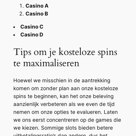
Casino A
Casino B
Casino C
Casino D
Tips om je kosteloze spins
te maximaliseren
Hoewel we misschien in de aantrekking
komen om zonder plan aan onze kosteloze
spins te beginnen, kan het onze beleving
aanzienlijk verbeteren als we even de tijd
nemen om onze opties te evalueren. Laten
we ons eerst concentreren op de games die
we kiezen. Sommige slots bieden betere
uitbetalingsratio’s dan andere, dus het