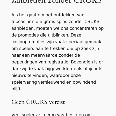
Als het gaat om het ontdekken van
topcasino’s die gratis spins zonder CRUKS
aanbieden, moeten we ons concentreren op
de promoties die uitblinken. Deze
casinopromoties zijn vaak speciaal gemaakt
om spelers aan te trekken die op zoek zijn
naar een meerwaarde zonder de
beperkingen van registratie. Bovendien is er
dankzij de vaak bijgewerkte deals altijd iets
nieuws te vinden, waardoor onze
spelervaring vernieuwend en opwindend
blijft.
Geen CRUKS vereist
Veel spelers zijn erop vastbesloten om