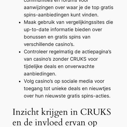
aanwijzingen over waar je de top gratis
spins-aanbiedingen kunt vinden.
Maak gebruik van vergelijkingssites die
up-to-date informatie bieden over
bonussen en gratis spins van
verschillende casino’s.
Controleer regelmatig de actiepagina’s
van casino’s zonder CRUKS voor
tijdelijke deals en onverwachte
aanbiedingen.
Volg casino’s op sociale media voor
toegang tot unieke deals en nieuwtjes
over hun nieuwste gratis spins-acties.
Inzicht krijgen in CRUKS
en de invloed ervan op