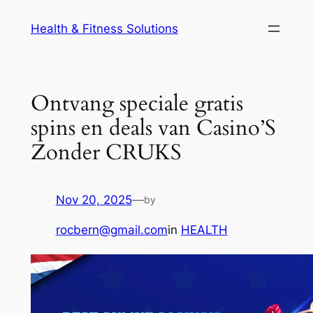
Skip
Health & Fitness Solutions
to
content
Ontvang speciale gratis
spins en deals van Casino’S
Zonder CRUKS
Nov 20, 2025
—
by
rocbern@gmail.com
in
HEALTH