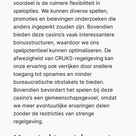
voordeel is de ruimere flexibiliteit in
spelopties. We kunnen diverse spellen,
promoties en belevingen onderzoeken die
anders ingeperkt zouden zijn. Bovendien
bieden deze casino’s vaak interessantere
bonusstructuren, waardoor we ons
spelpotentieel kunnen optimaliseren. De
afwezigheid van CRUKS-regelgeving kan
onze ervaring ook verrijken door snellere
toegang tot opnames en minder
bureaucratische obstakels te bieden.
Bovendien bevordert het spelen bij deze
casino’s een gemeenschapsgevoel, omdat
we meer avontuurlijke ervaringen delen
zonder de restricties van strenge
regelgeving.