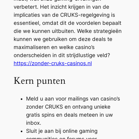
verbetert. Het inzicht krijgen in van de
implicaties van de CRUKS-regelgeving is
essentieel, omdat dit de voordelen bepaalt
die we kunnen uitbuiten. Welke strategieën
kunnen we gebruiken om deze deals te
maximaliseren en welke casino’s
onderscheiden in dit strijdlustige veld?
https://zonder-cruks-casinos.nl
Kern punten
Meld u aan voor mailings van casino’s
zonder CRUKS en ontvang unieke
gratis spins en deals meteen in uw
inbox.
Sluit je aan bij online gaming
communities en forums voor