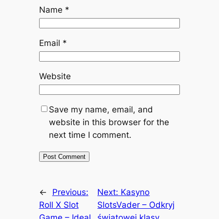
Name
*
Email
*
Website
Save my name, email, and
website in this browser for the
next time I comment.
←
Previous:
Next:
Kasyno
Roll X Slot
SlotsVader – Odkryj
Game – Ideal
światowej klasy