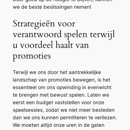
we de beste beslissingen nemen!
Strategieën voor
verantwoord spelen terwijl
u voordeel haalt van
promoties
Terwijl we ons door het aantrekkelijke
landschap van promoties bewegen, is het
essentieel om ons opwinding in evenwicht
te brengen met bewust spelen. Laten we
eerst een budget vaststellen voor onze
speelsessies, zodat we niet meer besteden
dan we ons kunnen permitteren te verliezen.
We moeten altijd onze uren in de gaten