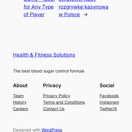
for Any Type
rozgrywkę kasynową
of Player
w Polsce
→
Health & Fitness Solutions
The best blood sugar control formula
About
Privacy
Social
Team
Privacy Policy
Facebook
History
Terms and Conditions
Instagram
Careers
Contact Us
Twitter/X
Designed with
WordPress