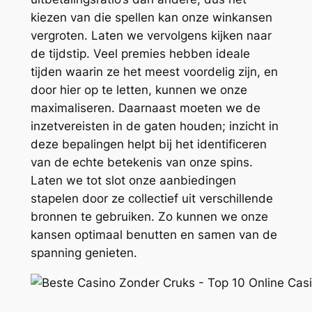
kiezen van die spellen kan onze winkansen
vergroten. Laten we vervolgens kijken naar
de tijdstip. Veel premies hebben ideale
tijden waarin ze het meest voordelig zijn, en
door hier op te letten, kunnen we onze
maximaliseren. Daarnaast moeten we de
inzetvereisten in de gaten houden; inzicht in
deze bepalingen helpt bij het identificeren
van de echte betekenis van onze spins.
Laten we tot slot onze aanbiedingen
stapelen door ze collectief uit verschillende
bronnen te gebruiken. Zo kunnen we onze
kansen optimaal benutten en samen van de
spanning genieten.