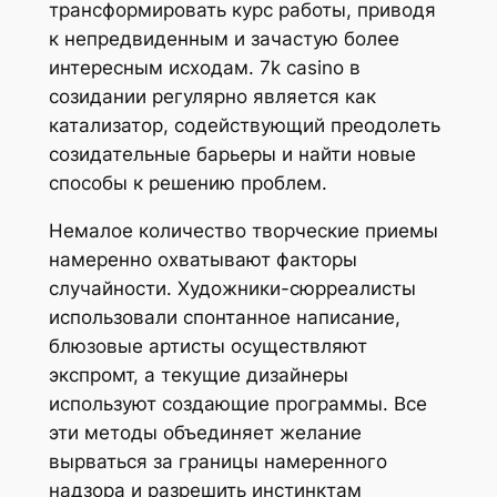
трансформировать курс работы, приводя
к непредвиденным и зачастую более
интересным исходам. 7k casino в
созидании регулярно является как
катализатор, содействующий преодолеть
созидательные барьеры и найти новые
способы к решению проблем.
Немалое количество творческие приемы
намеренно охватывают факторы
случайности. Художники-сюрреалисты
использовали спонтанное написание,
блюзовые артисты осуществляют
экспромт, а текущие дизайнеры
используют создающие программы. Все
эти методы объединяет желание
вырваться за границы намеренного
надзора и разрешить инстинктам