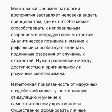
Ментальный феномен патологии
восприятия заставляет человека видеть
принципы там, где их нет. Это может
способствовать к неправильным
озарениям и непродуктивным ответам.
Аналитическое познание и умение к
рефлексии способствуют отличать
подлинные озарения от случайных
схожестей. Нужен равновесие между
доступностью к оригинальному и
разумным скептицизмом.
Избыточная привязанность от наружных
воздействий может угнести личную
стимуляцию и умение к
самостоятельному креативности.
Существенно формировать личные