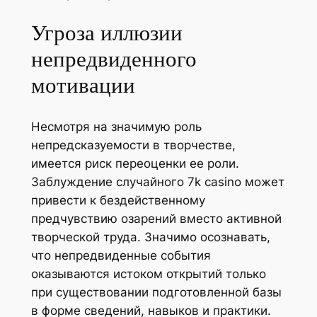
Угроза иллюзии
непредвиденного
мотивации
Несмотря на значимую роль
непредсказуемости в творчестве,
имеется риск переоценки ее роли.
Заблуждение случайного 7k casino может
привести к бездейственному
предчувствию озарений вместо активной
творческой труда. Значимо осознавать,
что непредвиденные события
оказываются истоком открытий только
при существовании подготовленной базы
в форме сведений, навыков и практики.