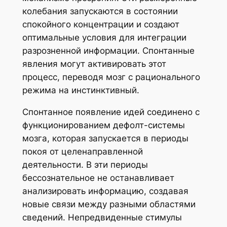
колебания запускаются в состоянии
спокойного концентрации и создают
оптимальные условия для интеграции
разрозненной информации. Спонтанные
явления могут активировать этот
процесс, переводя мозг с рационального
режима на инстинктивный.
Спонтанное появление идей соединено с
функционированием дефолт-системы
мозга, которая запускается в периоды
покоя от целенаправленной
деятельности. В эти периоды
бессознательное не останавливает
анализировать информацию, создавая
новые связи между разными областями
сведений. Непредвиденные стимулы