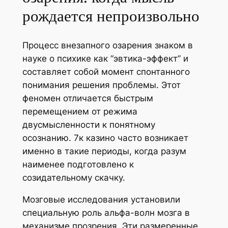
рождается непроизвольно
Процесс внезапного озарения знаком в
науке о психике как “эвтика-эффект” и
составляет собой момент спонтанного
понимания решения проблемы. Этот
феномен отличается быстрым
перемещением от режима
двусмысленности к понятному
осознанию. 7к казино часто возникает
именно в такие периоды, когда разум
наименее подготовлено к
созидательному скачку.
Мозговые исследования установили
специальную роль альфа-волн мозга в
механизме прозрения. Эти размеренные