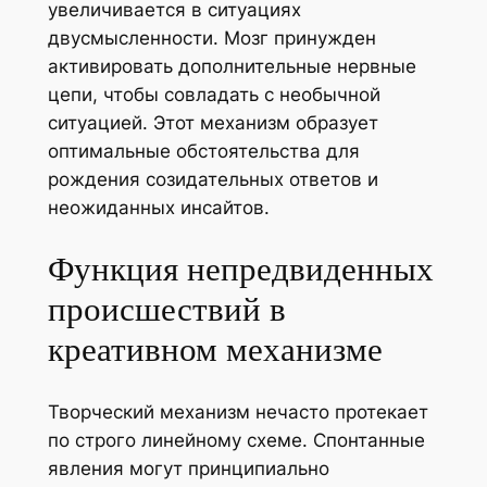
увеличивается в ситуациях
двусмысленности. Мозг принужден
активировать дополнительные нервные
цепи, чтобы совладать с необычной
ситуацией. Этот механизм образует
оптимальные обстоятельства для
рождения созидательных ответов и
неожиданных инсайтов.
Функция непредвиденных
происшествий в
креативном механизме
Творческий механизм нечасто протекает
по строго линейному схеме. Спонтанные
явления могут принципиально