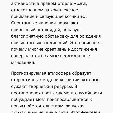
активности в правом отделе мозга,
ответственном за комплексное
понимание и связующее когницию.
Спонтанные явления нарушают
привычный поток идей, образуя
благоприятную обстановку для рождения
оригинальных соединений. Это объясняет,
почему многие креативные достижения
совершаются в самые неожиданные
мгновения.
Прогнозируемая атмосфера образует
стереотипные модели когниции, которые
сужают творческий ресурсы. В
противоположность, элемент случайности
побуждает мозг приспосабливаться к
новым обстоятельствам, запуская
добавочные нервные сети. Этот феномен