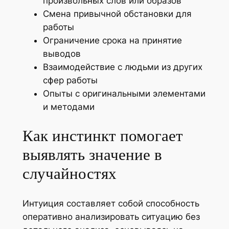
произвольных слов или образов
Смена привычной обстановки для
работы
Ограничение срока на принятие
выводов
Взаимодействие с людьми из других
сфер работы
Опыты с оригинальными элементами
и методами
Как инстинкт помогает
выявлять значение в
случайностях
Интуиция составляет собой способность
оперативно анализировать ситуацию без