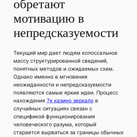
обретают
мотивацию в
непредсказуемости
Текущий мир дает людям колоссальное
массу структурированной сведений,
понятных методов и ожидаемых схем.
Однако именно в мгновения
неожиданности и непредсказуемости
появляются самые яркие идеи. Процесс
нахождения
7к казино зеркало
в
случайных ситуациях связан с
спецификой функционирования
человеческого разума, который
старается вырваться за границы обычных