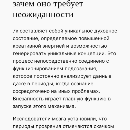
зачем оно требует
неожиданности
7к составляет собой уникальное духовное
состояние, определяемое повышенной
креативной энергией и возможностью
генерировать уникальные концепции. Это
процесс непосредственно соединено с
функционированием подсознания,
которое постоянно анализирует данные
даже в периоды, когда сознание
сосредоточено на иных проблемах.
Внезапность играет главную функцию в
запуске этого механизма.
Исследователи мозга установили, что
периоды прозрения отмечаются скачком