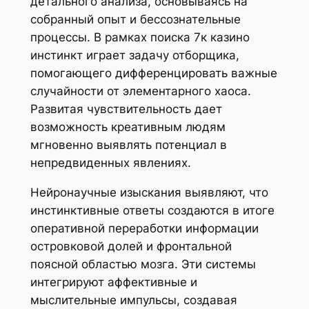
детального анализа, основываясь на
собранный опыт и бессознательные
процессы. В рамках поиска 7к казино
инстинкт играет задачу отборщика,
помогающего дифференцировать важные
случайности от элементарного хаоса.
Развитая чувствительность дает
возможность креативным людям
мгновенно выявлять потенциал в
непредвиденных явлениях.
Нейронаучные изыскания выявляют, что
инстинктивные ответы создаются в итоге
оперативной переработки информации
островковой долей и фронтальной
поясной областью мозга. Эти системы
интегрируют аффективные и
мыслительные импульсы, создавая