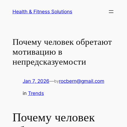
Skip
Health & Fitness Solutions
to
content
Почему человек обретают
мотивацию в
непредсказуемости
Jan 7, 2026
—
rocbern@gmail.com
by
in
Trends
Почему человек