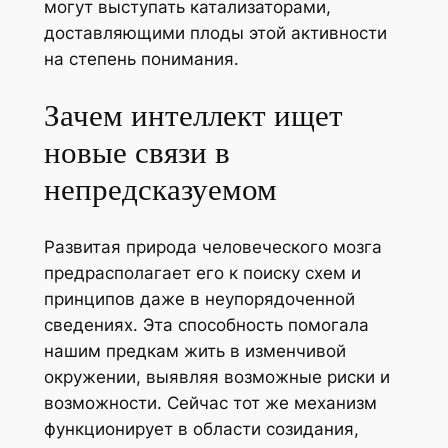
могут выступать катализаторами,
доставляющими плоды этой активности
на степень понимания.
Зачем интеллект ищет
новые связи в
непредсказуемом
Развитая природа человеческого мозга
предрасполагает его к поиску схем и
принципов даже в неупорядоченной
сведениях. Эта способность помогала
нашим предкам жить в изменчивой
окружении, выявляя возможные риски и
возможности. Сейчас тот же механизм
функционирует в области созидания,