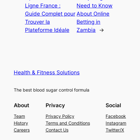
Ligne France :
Need to Know
Guide Complet pour
About Online
Trouver la
Betting in
Plateforme Idéale
Zambia
→
Health & Fitness Solutions
The best blood sugar control formula
About
Privacy
Social
Team
Privacy Policy
Facebook
History
Terms and Conditions
Instagram
Careers
Contact Us
Twitter/X