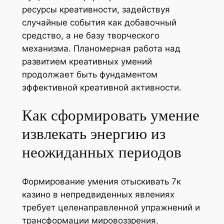
ресурсы креативности, задействуя
случайные события как добавочный
средство, а не базу творческого
механизма. Планомерная работа над
развитием креативных умений
продолжает быть фундаментом
эффективной креативной активности.
Как сформировать умение
извлекать энергию из
неожиданных периодов
Формирование умения отыскивать 7к
казино в непредвиденных явлениях
требует целенаправленной упражнений и
трансформации мировоззрения.