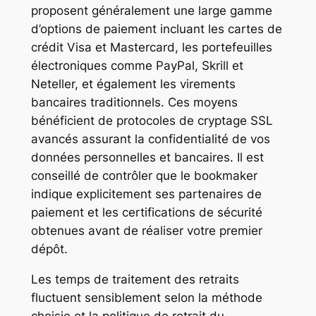
proposent généralement une large gamme
d’options de paiement incluant les cartes de
crédit Visa et Mastercard, les portefeuilles
électroniques comme PayPal, Skrill et
Neteller, et également les virements
bancaires traditionnels. Ces moyens
bénéficient de protocoles de cryptage SSL
avancés assurant la confidentialité de vos
données personnelles et bancaires. Il est
conseillé de contrôler que le bookmaker
indique explicitement ses partenaires de
paiement et les certifications de sécurité
obtenues avant de réaliser votre premier
dépôt.
Les temps de traitement des retraits
fluctuent sensiblement selon la méthode
choisie et la politique de retrait du