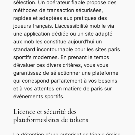
sélection. Un opérateur fiable propose des
méthodes de transaction sécurisées,
rapides et adaptées aux pratiques des
joueurs français. L’accessibilité mobile via
une application dédiée ou un site adapté
aux mobiles constitue aujourd’hui un
standard incontournable pour les sites paris
sportifs modernes. En prenant le temps
d’évaluer ces divers critères, vous vous
garantissez de sélectionner une plateforme
qui correspond parfaitement à vos besoins
et à vos attentes en matière de paris sur
événements sportifs.
Licence et sécurité des
plateformes|sites de tokens
La détention d’une autorisation légale émise