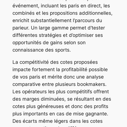
événement, incluant les paris en direct, les
combinés et les propositions additionnelles,
enrichit substantiellement l’parcours du
parieur. Un large gamme permet d’tester
différentes stratégies et d’optimiser ses
opportunités de gains selon son
connaissance des sports.
La compétitivité des cotes proposées
impacte fortement la profitabilité possible
de vos paris et mérite donc une analyse
comparative entre plusieurs bookmakers.
Les opérateurs les plus compétitifs offrent
des marges diminuées, se résultant en des
cotes plus généreuses et donc des profits
plus importants en cas de mise gagnante.
Des écarts même légers dans les cotes