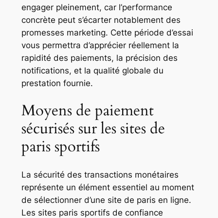
engager pleinement, car l’performance
concrète peut s’écarter notablement des
promesses marketing. Cette période d’essai
vous permettra d’apprécier réellement la
rapidité des paiements, la précision des
notifications, et la qualité globale du
prestation fournie.
Moyens de paiement
sécurisés sur les sites de
paris sportifs
La sécurité des transactions monétaires
représente un élément essentiel au moment
de sélectionner d’une site de paris en ligne.
Les sites paris sportifs de confiance