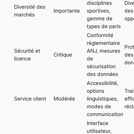
disciplines
Dive
Diversité des
Importante
sportives,
des
marchés
gamme de
opp
types de paris
Conformité
réglementaire
Pro
Sécurité et
ANJ, mesures
Critique
des
licence
de
don
sécurisation
des données
Accessibilité,
options
Tra
Service client
Modérée
linguistiques,
eff
modes de
réc
communication
Interface
utilisateur,