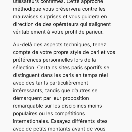
utilisateurs confirmés. Cette approche
méthodique vous préservera contre les
mauvaises surprises et vous guidera en
direction de des opérateurs qui s’alignent
véritablement à votre profil de parieur.
Au-delà des aspects techniques, tenez
compte de votre propre style de pari et vos
préférences personnelles lors de la
sélection. Certains sites paris sportifs se
distinguent dans les paris en temps réel
avec des tarifs particulièrement
intéressants, tandis que d’autres se
démarquent par leur proposition
remarquable sur les disciplines moins
populaires ou les compétitions
internationales. Essayez différents sites
avec de petits montants avant de vous