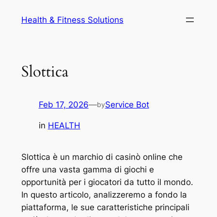
Skip
Health & Fitness Solutions
to
content
Slottica
Feb 17, 2026
—
Service Bot
by
in
HEALTH
Slottica è un marchio di casinò online che
offre una vasta gamma di giochi e
opportunità per i giocatori da tutto il mondo.
In questo articolo, analizzeremo a fondo la
piattaforma, le sue caratteristiche principali