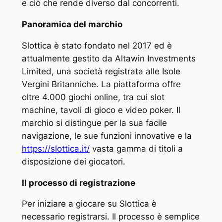
e ciò che rende diverso dal concorrenti.
Panoramica del marchio
Slottica è stato fondato nel 2017 ed è
attualmente gestito da Altawin Investments
Limited, una società registrata alle Isole
Vergini Britanniche. La piattaforma offre
oltre 4.000 giochi online, tra cui slot
machine, tavoli di gioco e video poker. Il
marchio si distingue per la sua facile
navigazione, le sue funzioni innovative e la
https://slottica.it/
vasta gamma di titoli a
disposizione dei giocatori.
Il processo di registrazione
Per iniziare a giocare su Slottica è
necessario registrarsi. Il processo è semplice