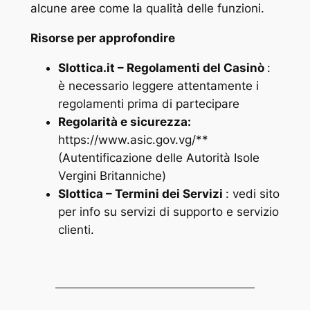
alcune aree come la qualità delle funzioni.
Risorse per approfondire
Slottica.it – Regolamenti del Casinò
:
è necessario leggere attentamente i
regolamenti prima di partecipare
Regolarità e sicurezza:
https://www.asic.gov.vg/**
(Autentificazione delle Autorità Isole
Vergini Britanniche)
Slottica – Termini dei Servizi
: vedi sito
per info su servizi di supporto e servizio
clienti.