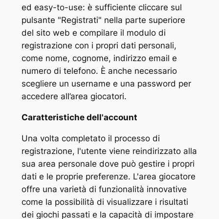
ed easy-to-use: è sufficiente cliccare sul
pulsante "Registrati" nella parte superiore
del sito web e compilare il modulo di
registrazione con i propri dati personali,
come nome, cognome, indirizzo email e
numero di telefono. È anche necessario
scegliere un username e una password per
accedere all’area giocatori.
Caratteristiche dell'account
Una volta completato il processo di
registrazione, l'utente viene reindirizzato alla
sua area personale dove può gestire i propri
dati e le proprie preferenze. L'area giocatore
offre una varietà di funzionalità innovative
come la possibilità di visualizzare i risultati
dei giochi passati e la capacità di impostare