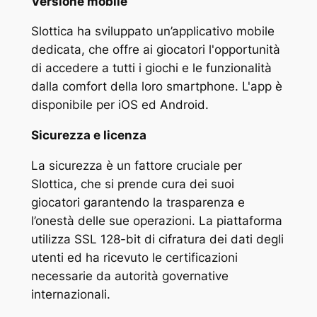
Versione mobile
Slottica ha sviluppato un’applicativo mobile
dedicata, che offre ai giocatori l'opportunità
di accedere a tutti i giochi e le funzionalità
dalla comfort della loro smartphone. L'app è
disponibile per iOS ed Android.
Sicurezza e licenza
La sicurezza è un fattore cruciale per
Slottica, che si prende cura dei suoi
giocatori garantendo la trasparenza e
l’onestà delle sue operazioni. La piattaforma
utilizza SSL 128-bit di cifratura dei dati degli
utenti ed ha ricevuto le certificazioni
necessarie da autorità governative
internazionali.