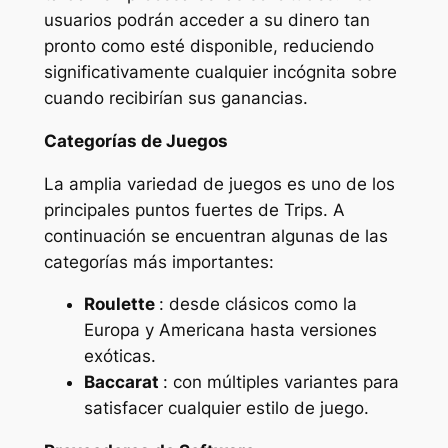
usuarios podrán acceder a su dinero tan
pronto como esté disponible, reduciendo
significativamente cualquier incógnita sobre
cuando recibirían sus ganancias.
Categorías de Juegos
La amplia variedad de juegos es uno de los
principales puntos fuertes de Trips. A
continuación se encuentran algunas de las
categorías más importantes:
Roulette
: desde clásicos como la
Europa y Americana hasta versiones
exóticas.
Baccarat
: con múltiples variantes para
satisfacer cualquier estilo de juego.