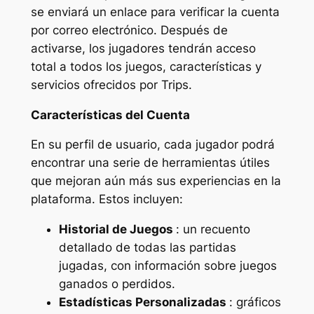
se enviará un enlace para verificar la cuenta
por correo electrónico. Después de
activarse, los jugadores tendrán acceso
total a todos los juegos, características y
servicios ofrecidos por Trips.
Características del Cuenta
En su perfil de usuario, cada jugador podrá
encontrar una serie de herramientas útiles
que mejoran aún más sus experiencias en la
plataforma. Estos incluyen:
Historial de Juegos
: un recuento
detallado de todas las partidas
jugadas, con información sobre juegos
ganados o perdidos.
Estadísticas Personalizadas
: gráficos