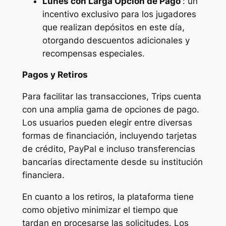
Lunes con Larga Opción de Pago
: un
incentivo exclusivo para los jugadores
que realizan depósitos en este día,
otorgando descuentos adicionales y
recompensas especiales.
Pagos y Retiros
Para facilitar las transacciones, Trips cuenta
con una amplia gama de opciones de pago.
Los usuarios pueden elegir entre diversas
formas de financiación, incluyendo tarjetas
de crédito, PayPal e incluso transferencias
bancarias directamente desde su institución
financiera.
En cuanto a los retiros, la plataforma tiene
como objetivo minimizar el tiempo que
tardan en procesarse las solicitudes. Los