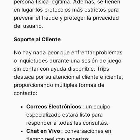
persona física legítima. Además, se tienen
en lugar los protocolos más estrictos para
prevenir el fraude y proteger la privacidad
del usuario.
Soporte al Cliente
No hay nada peor que enfrentar problemas
o inquietudes durante una sesión de juego
sin contar con ayuda disponible. Trips
destaca por su atención al cliente eficiente,
proporcionando múltiples formas de
contacto:
Correos Electrónicos
: un equipo
especializado estará listo para
responder a todas las consultas.
Chat en Vivo
: conversaciones en
tiempo real con expertos.