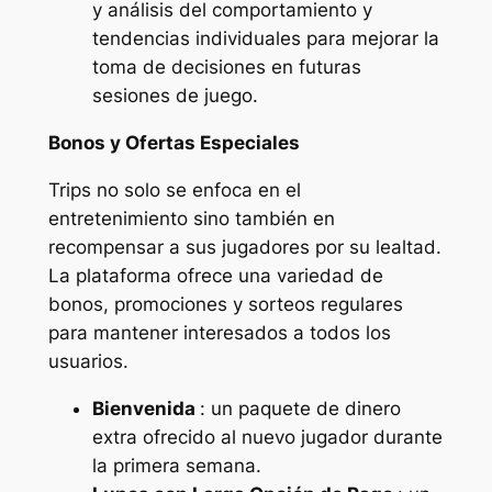
y análisis del comportamiento y
tendencias individuales para mejorar la
toma de decisiones en futuras
sesiones de juego.
Bonos y Ofertas Especiales
Trips no solo se enfoca en el
entretenimiento sino también en
recompensar a sus jugadores por su lealtad.
La plataforma ofrece una variedad de
bonos, promociones y sorteos regulares
para mantener interesados a todos los
usuarios.
Bienvenida
: un paquete de dinero
extra ofrecido al nuevo jugador durante
la primera semana.