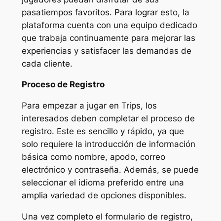
pasatiempos favoritos. Para lograr esto, la
plataforma cuenta con una equipo dedicado
que trabaja continuamente para mejorar las
experiencias y satisfacer las demandas de
cada cliente.
Proceso de Registro
Para empezar a jugar en Trips, los
interesados deben completar el proceso de
registro. Este es sencillo y rápido, ya que
solo requiere la introducción de información
básica como nombre, apodo, correo
electrónico y contraseña. Además, se puede
seleccionar el idioma preferido entre una
amplia variedad de opciones disponibles.
Una vez completo el formulario de registro,